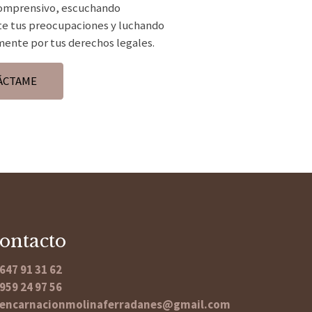
comprensivo, escuchando
e tus preocupaciones y luchando
ente por tus derechos legales.
ÁCTAME
ontacto
647 91 31 62
959 24 97 56
encarnacionmolinaferradanes@gmail.com