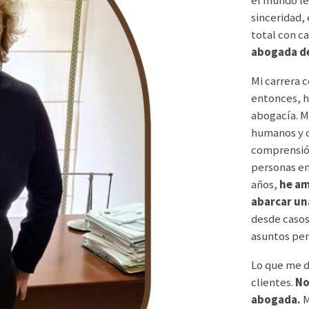
sinceridad, 
total con ca
abogada de
Mi carrera 
entonces, h
abogacía. M
humanos y o
comprensión
personas en 
años,
he am
abarcar un
desde casos
asuntos pen
Lo que me d
clientes.
No
abogada.
M