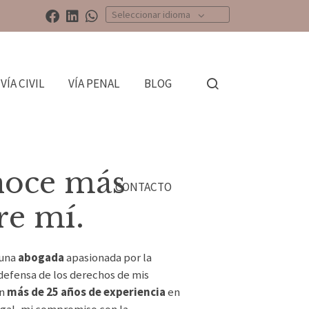
Seleccionar idioma
VÍA CIVIL
VÍA PENAL
BLOG
oce más
CONTACTO
re mí.
 una
abogada
apasionada por la
a defensa de los derechos de mis
on
más de 25 años de experiencia
en
gal, mi compromiso con la