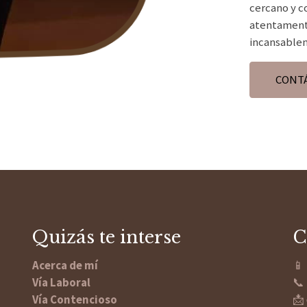
cercano y 
atentament
incansablem
CONT
Quizás te interse
C
Acerca de mí
📱
Vía Laboral
📞
Vía Contencioso
📩