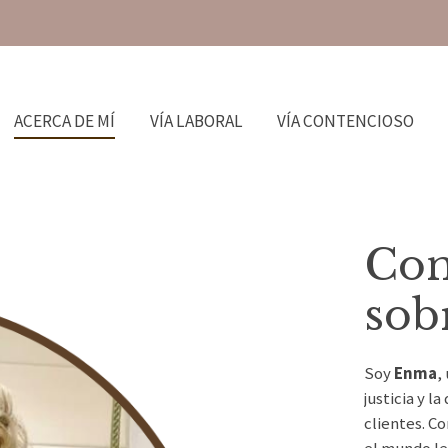
ACERCA DE MÍ
VÍA LABORAL
VÍA CONTENCIOSO
Con
sob
Soy
Enma
,
justicia y l
clientes. C
el mundo le